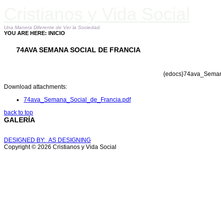
Cristianos y Vida Social
Una Manera Diferente de Ver la Sociedad.
YOU ARE HERE:
INICIO
74AVA SEMANA SOCIAL DE FRANCIA
{edocs}74ava_Semana
Download attachments:
74ava_Semana_Social_de_Francia.pdf
back to top
GALERÍA
DESIGNED BY: AS DESIGNING
Copyright © 2026 Cristianos y Vida Social